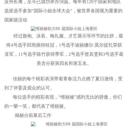
亚州长滩，至今已成功举办58届。每年有120个国家和地区
选派选手参加“国际小姐全球大会”，被世界各国视为重要的
国家级活动
经过旗袍、泳装、晚礼服、才艺展示等环节的比拼，最
终
4号选手田雨摘得桂冠，1号选手迪丽娜尔·莫尔提扎荣获
亚军，11号选手陈竹获得季军，2号选手曾其雯和3号选手葛
美含分获第四名和第五名。
佳丽的每个精彩表演带着青春活力点燃了夏日激情，受
到了评委及观众的认可。
每位选手的精彩表现，
“维丽娅”感到无比的骄傲，你们
的一颦一笑，都代表了维丽娅。
揭秘台前幕后工作